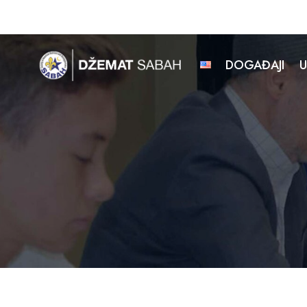
Skip
to
content
DOGAĐAJI
U