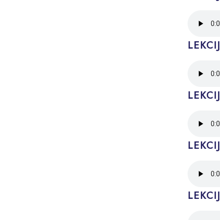
LEKCI
LEKCI
LEKCI
LEKCI