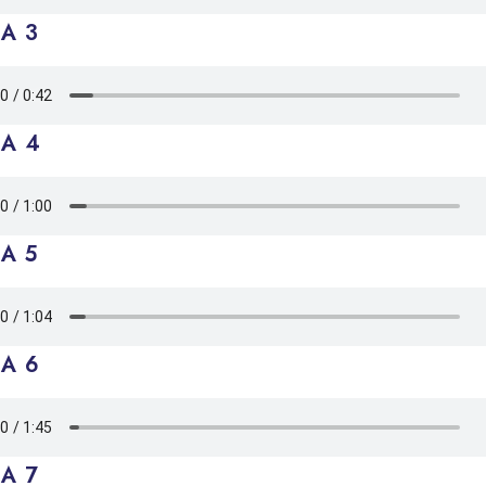
JA 3
JA 4
JA 5
JA 6
JA 7