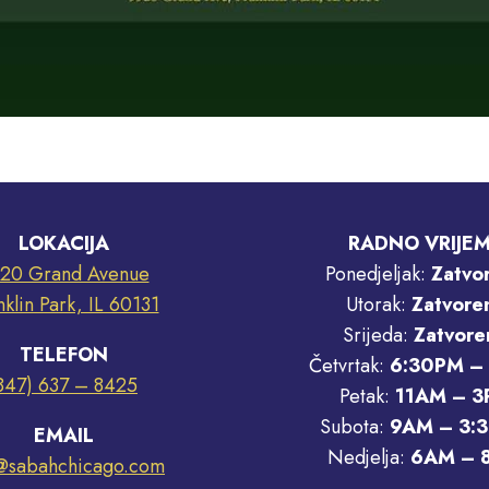
LOKACIJA
RADNO VRIJE
20 Grand Avenue
Ponedjeljak:
Zatvo
nklin Park, IL 60131
Utorak:
Zatvore
Srijeda:
Zatvore
TELEFON
Četvrtak:
6:30PM –
847) 637 – 8425
Petak:
11AM – 3
Subota:
9AM – 3:
EMAIL
Nedjelja:
6AM – 
o@sabahchicago.com