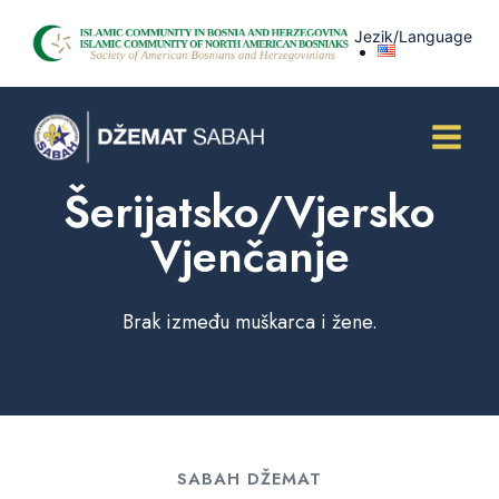
Skip
Jezik/Language
to
content
Šerijatsko/Vjersko
Vjenčanje
Brak između muškarca i žene.
SABAH DŽEMAT